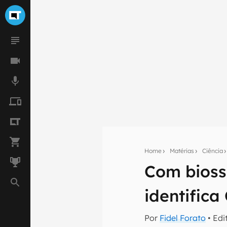
Home
Matérias
Ciência
Com biosse
Seu res
identific
Assine a newsle
mão.
Por
Fidel Forato
• Edi