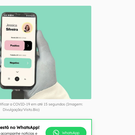
ntificar a COVID-19 em até 15 segundos (Imagem:
Divulgação/Visto.Bio)
 está no WhatsApp!
WhatsApp
e acompanhe notícias e