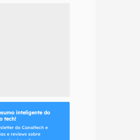
naltech.
esumo inteligente do
 tech!
sletter do Canaltech e
ias e reviews sobre