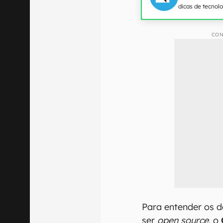
dicas de tecnol
CON
Para entender os d
ser
open source
, o