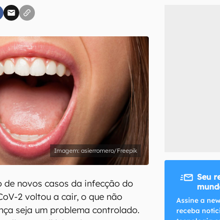
inscreva-se
li, aceito e concordo com os
Termos de Uso e Política de Privacidade do Ca
asierromero/Freepik
Seu r
o de novos casos da infecção do
mundo
oV-2 voltou a cair, o que não
Assine a new
ença seja um problema controlado.
receba notíc