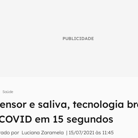
PUBLICIDADE
Saúde
nsor e saliva, tecnologia br
umo inteligente do mundo tech!
a COVID em 15 segundos
tter do Canaltech e receba notícias e reviews sobre tecnologia 
tado por
Luciana Zaramela
|
15/07/2021 às 11:45