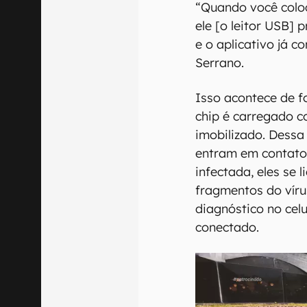
“Quando você coloc
ele [o leitor USB] 
e o aplicativo já c
Serrano.
Isso acontece de f
chip é carregado c
imobilizado. Dessa
entram em contato
infectada, eles se
fragmentos do vír
diagnóstico no celu
conectado.