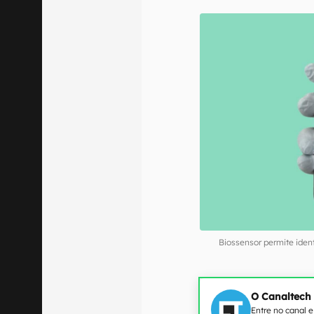
Biossensor permite ide
O Canaltech
Entre no canal 