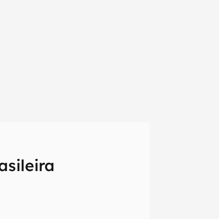
asileira
em primeira