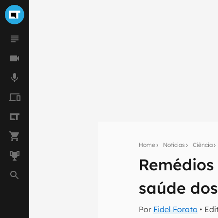
Home
Notícias
Ciência
Remédios 
Seu res
saúde dos
Assine a newsle
mão.
Por
Fidel Forato
• Edi