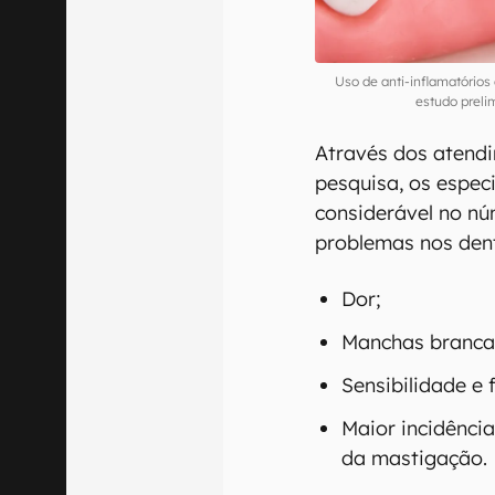
Uso de anti-inflamatórios
estudo prel
Através dos atend
pesquisa, os espec
considerável no nú
problemas nos den
Dor;
Manchas branca
Sensibilidade e 
Maior incidência
da mastigação.