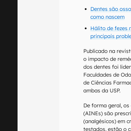
Dentes são osso
como nascem
Hálito de fezes
principais prob
Publicado na revist
o impacto de reméd
dos dentes foi lid
Faculdades de Odon
de Ciências Farmac
ambas da USP.
De forma geral, os 
(AINEs) são prescri
(analgésicos) em c
testados, estão o 