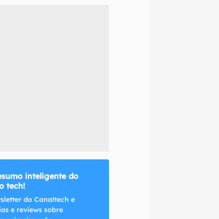
naltech.
esumo inteligente do
 tech!
sletter do Canaltech e
ias e reviews sobre