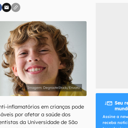
inscreva-se
li, aceito e concordo com os
Termos de Uso e Política de Privacidade do Ca
DegrooteStock/Envato
Seu r
ti-inflamatórios em crianças pode
mundo
áveis por afetar a saúde dos
Assine a new
entistas da Universidade de São
receba notíc