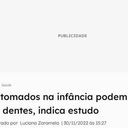
PUBLICIDADE
Saúde
tomados na infância podem 
umo inteligente do mundo tech!
 dentes, indica estudo
tter do Canaltech e receba notícias e reviews sobre tecnologia 
tado por
Luciana Zaramela
|
30/11/2022 às 15:27