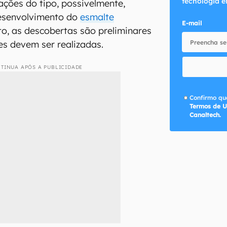
tecnologia e
ações do tipo, possivelmente,
senvolvimento do
esmalte
E-mail
to, as descobertas são preliminares
es devem ser realizadas.
TINUA APÓS A PUBLICIDADE
Confirmo que
Termos de U
Canaltech.