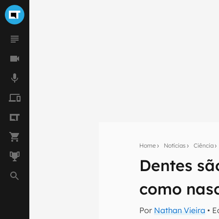
Home
Notícias
Ciência
Seu res
Dentes sã
Assine a newsle
mão.
como nas
E-mail
Por
Nathan Vieira
• E