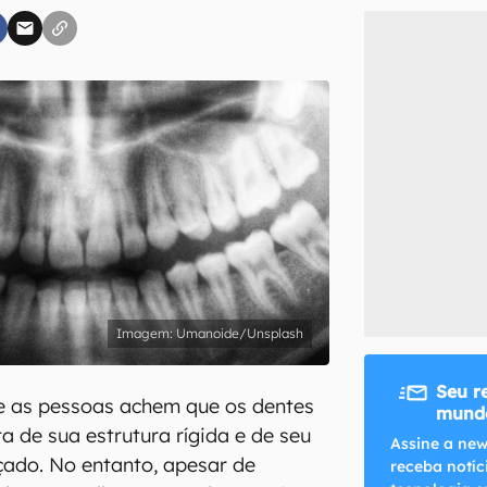
inscreva-se
li, aceito e concordo com os
Termos de Uso e Política de Privacidade do Ca
Umanoide/Unsplash
Seu r
 as pessoas achem que os dentes
mundo
a de sua estrutura rígida e de seu
Assine a new
çado. No entanto, apesar de
receba notíc