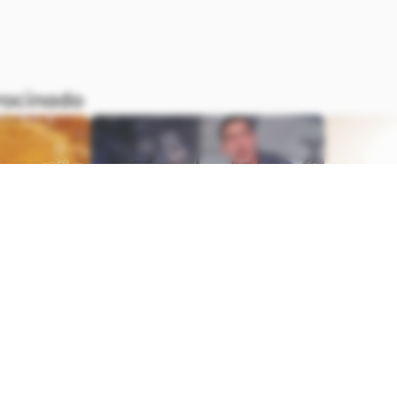
,
News Medical
,
Healthline