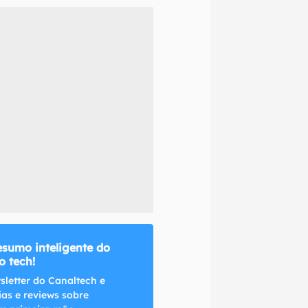
naltech.
esumo inteligente do
 tech!
sletter do Canaltech e
ias e reviews sobre