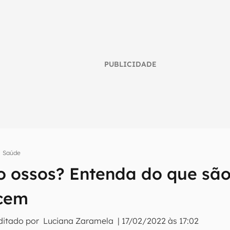
PUBLICIDADE
Saúde
umo inteligente do mundo tech!
o ossos? Entenda do que são 
tter do Canaltech e receba notícias e reviews sobre tecnologia 
cem
ditado por
Luciana Zaramela
|
17/02/2022 às 17:02