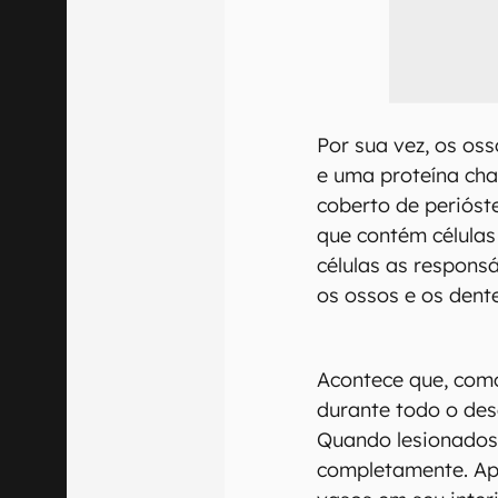
Por sua vez, os os
e uma proteína cha
coberto de perióst
que contém célula
células as responsá
os ossos e os dent
Acontece que, como
durante todo o de
Quando lesionados
completamente. Ap