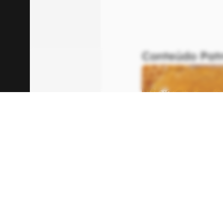
Fonte:
IFL Science