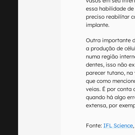
vasos em seu inter
essa habilidade de 
preciso reabilitar
implante.
Outra importante d
a produção de célu
numa região inter
dentes, isso não ex
parecer tutano, na 
que como menciona
veias. É por conta
quando há algo er
extensa, por exemp