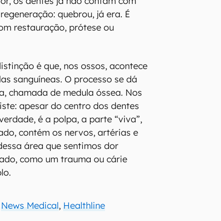
ior, os dentes já não contam com
regeneração: quebrou, já era. É
 com restauração, prótese ou
istinção é que, nos ossos, acontece
las sanguíneas. O processo se dá
na, chamada de medula óssea. Nos
iste: apesar do centro dos dentes
verdade, é a polpa, a parte “viva”,
do, contém os nervos, artérias e
 dessa área que sentimos dor
rado, como um trauma ou cárie
lo.