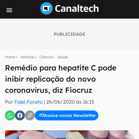
PUBLICIDADE
Seu resumo inteligente do mundo tech!
Assine a newsletter do Canaltech e receba
Home
Notícias
Ciência
Saúde
notícias e reviews sobre tecnologia em primeira
mão.
Remédio para hepatite C pode
inibir replicação do novo
E-mail
coronavírus, diz Fiocruz
Por
Fidel Forato
|
26/06/2020 às 16:13
inscreva-se
Assine nossa Newsletter
Confirmo que li, aceito e concordo com os
Termos de
Uso e Política de Privacidade do Canaltech.