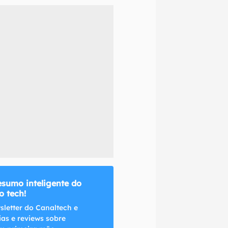
naltech.
esumo inteligente do
 tech!
sletter do Canaltech e
ias e reviews sobre