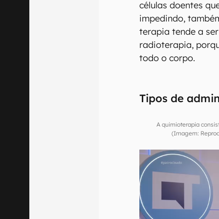
células doentes qu
impedindo, também,
terapia tende a se
radioterapia, porq
todo o corpo.
Tipos de admin
A quimioterapia consi
(Imagem: Repro