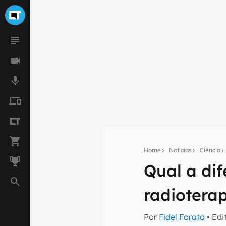
Home
Notícias
Ciência
Qual a dif
Seu res
radiotera
Assine a newsle
mão.
Por
Fidel Forato
• Edi