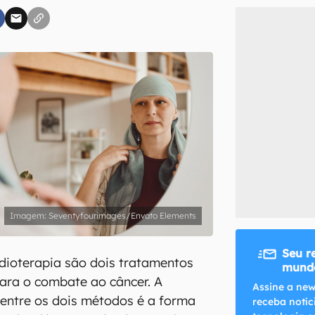
inscreva-se
li, aceito e concordo com os
Termos de Uso e Política de Privacidade do Ca
Seventyfourimages/Envato Elements
Seu r
dioterapia são dois tratamentos
mundo
ara o combate ao câncer. A
Assine a new
a entre os dois métodos é a forma
receba notíc