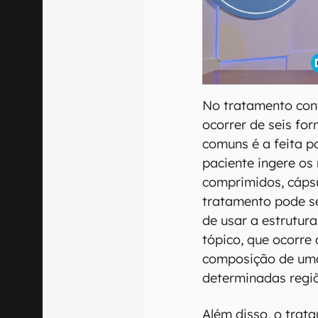
No tratamento cont
ocorrer de seis fo
comuns é a feita po
paciente ingere o
comprimidos, cápsu
tratamento pode se
de usar a estrutura
tópico, que ocorre
composição de um
determinadas regiõ
Além disso, o trat