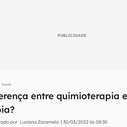
PUBLICIDADE
Saúde
erença entre quimioterapia 
umo inteligente do mundo tech!
pia?
tter do Canaltech e receba notícias e reviews sobre tecnologia 
tado por
Luciana Zaramela
|
30/03/2022 às 08:30