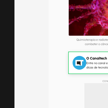
Quimioterapia e radiot
combater o cânc
O Canaltech
Entre no canal 
dicas de tecnol
CON