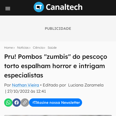
PUBLICIDADE
Seu resumo inteligente do mundo tech!
Assine a newsletter do Canaltech e receba
Home
Notícias
Ciência
Saúde
notícias e reviews sobre tecnologia em primeira
mão.
Pru! Pombos "zumbis" do pescoço
torto espalham horror e intrigam
E-mail
especialistas
Por
Nathan Vieira
• Editado por
Luciana Zaramela
inscreva-se
|
27/10/2022 às 12:41
Assine nossa Newsletter
Confirmo que li, aceito e concordo com os
Termos de
Uso e Política de Privacidade do Canaltech.