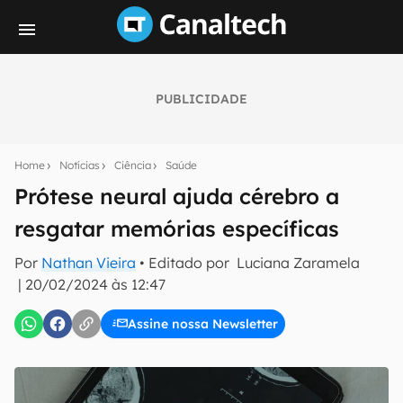
PUBLICIDADE
Seu resumo inteligente do mundo tech!
Assine a newsletter do Canaltech e receba
Home
Notícias
Ciência
Saúde
notícias e reviews sobre tecnologia em primeira
mão.
Prótese neural ajuda cérebro a
resgatar memórias específicas
E-mail
Por
Nathan Vieira
• Editado por
Luciana Zaramela
|
20/02/2024 às 12:47
inscreva-se
Assine nossa Newsletter
Confirmo que li, aceito e concordo com os
Termos de
Uso e Política de Privacidade do Canaltech.