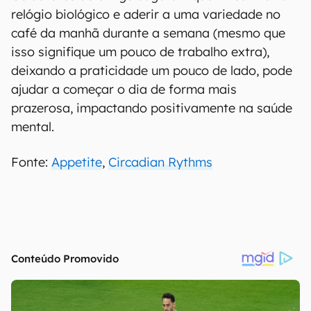
dia, quando os níveis de energia são mais altos,
as pessoas são mais propensas a fazer escolhas
práticas. Mas à medida que o dia avança e a
energia de uma pessoa aumenta e diminui, a
importância da praticidade diminui e a busca
por experiências prazerosas se torna mais
importante.
Os autores do artigo sugerem que ir "contra" o
relógio biológico e aderir a uma variedade no
café da manhã durante a semana (mesmo que
isso signifique um pouco de trabalho extra),
deixando a praticidade um pouco de lado, pode
ajudar a começar o dia de forma mais
prazerosa, impactando positivamente na saúde
mental.