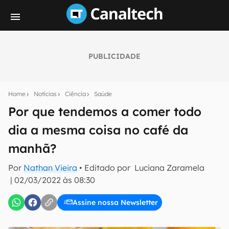
PUBLICIDADE
Seu resumo inteligente do mundo tech!
Assine a newsletter do Canaltech e receba
Home
Notícias
Ciência
Saúde
notícias e reviews sobre tecnologia em primeira
mão.
Por que tendemos a comer todo
dia a mesma coisa no café da
E-mail
manhã?
Por
Nathan Vieira
• Editado por
Luciana Zaramela
inscreva-se
|
02/03/2022 às 08:30
Assine nossa Newsletter
Confirmo que li, aceito e concordo com os
Termos de
Uso e Política de Privacidade do Canaltech.