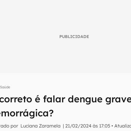
PUBLICIDADE
Saúde
correto é falar dengue grav
umo inteligente do mundo tech!
emorrágica?
tter do Canaltech e receba notícias e reviews sobre tecnologia 
tado por
Luciana Zaramela
|
21/02/2024 às 17:05
•
Atuali