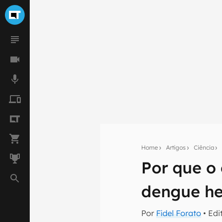
Home
Artigos
Ciência
Por que o 
Seu res
dengue h
Assine a newsle
mão.
Por
Fidel Forato
• Edi