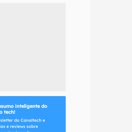
naltech.
esumo inteligente do
 tech!
sletter do Canaltech e
ias e reviews sobre