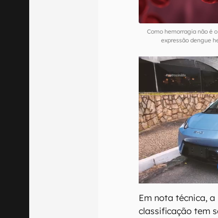
Como hemorragia não é o 
expressão dengue h
Em nota técnica, a
classificação tem 