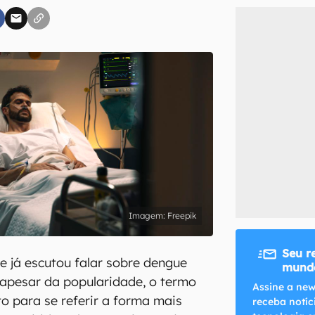
inscreva-se
li, aceito e concordo com os
Termos de Uso e Política de Privacidade do Ca
Freepik
Seu r
 já escutou falar sobre dengue
mundo
apesar da popularidade, o termo
Assine a new
to para se referir a forma mais
receba notíc