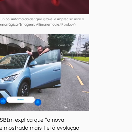
único sintoma da dengue grave, é impreciso usar a
emorrágica (Imagem: Allinonemovie/Pixabay)
 SBIm explica que “a nova
se mostrado mais fiel à evolução