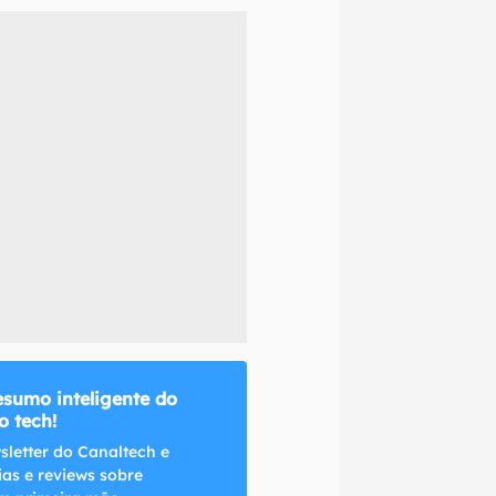
naltech.
esumo inteligente do
 tech!
sletter do Canaltech e
ias e reviews sobre