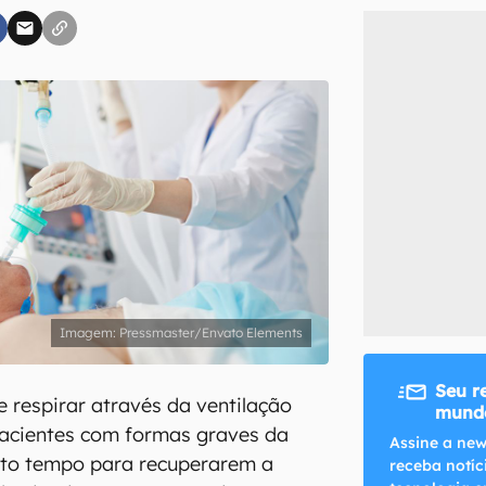
inscreva-se
li, aceito e concordo com os
Termos de Uso e Política de Privacidade do Ca
Pressmaster/Envato Elements
Seu r
e respirar através da ventilação
mundo
pacientes com formas graves da
Assine a new
ito tempo para recuperarem a
receba notíc