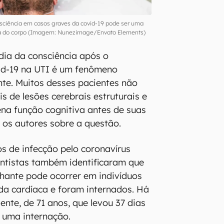
ciência em casos graves da covid-19 pode ser uma
cia do corpo (Imagem: Nunezimage/Envato Elements)
dia da consciência após o
id-19 na UTI é um fenômeno
ante. Muitos desses pacientes não
s de lesões cerebrais estruturais e
na função cognitiva antes de suas
 os autores sobre a questão.
s de infecção pelo coronavírus
ntistas também identificaram que
hante pode ocorrer em indivíduos
da cardíaca e foram internados. Há
ente, de 71 anos, que levou 37 dias
 uma internação.