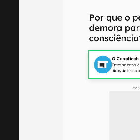
Por que o p
demora par
consciência
O Canaltech
Entre no canal 
dicas de tecnol
CON