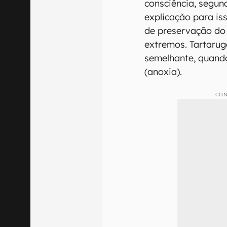
consciência, segun
explicação para i
de preservação do
extremos. Tartaru
semelhante, quando
(anoxia).
CON