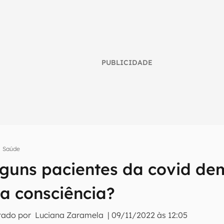
PUBLICIDADE
Saúde
umo inteligente do mundo tech!
lguns pacientes da covid d
tter do Canaltech e receba notícias e reviews sobre tecnologia 
 a consciência?
tado por
Luciana Zaramela
|
09/11/2022 às 12:05