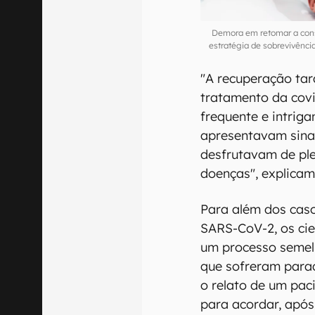
Demora em retomar a cons
estratégia de sobrevivên
"A recuperação tar
tratamento da cov
frequente e intrig
apresentavam sinai
desfrutavam de ple
doenças", explicam
Para além dos caso
SARS-CoV-2, os cie
um processo semel
que sofreram para
o relato de um paci
para acordar, após