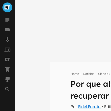
Home
Notícias
Ciência
Seu res
Por que a
Assine a newsle
mão.
recuperar
E-mail
Por
Fidel Forato
• Edi