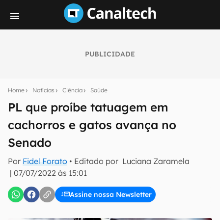
PUBLICIDADE
Seu resumo inteligente do mundo tech!
Assine a newsletter do Canaltech e receba
Home
Notícias
Ciência
Saúde
notícias e reviews sobre tecnologia em primeira
mão.
PL que proíbe tatuagem em
cachorros e gatos avança no
E-mail
Senado
Por
Fidel Forato
• Editado por
Luciana Zaramela
inscreva-se
|
07/07/2022 às 15:01
Assine nossa Newsletter
Confirmo que li, aceito e concordo com os
Termos de
Uso e Política de Privacidade do Canaltech.