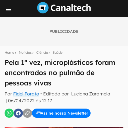
PUBLICIDADE
Seu resumo inteligente do mundo tech!
Assine a newsletter do Canaltech e receba
Home
Notícias
Ciência
Saúde
notícias e reviews sobre tecnologia em primeira
mão.
Pela 1ª vez, microplásticos foram
encontrados no pulmão de
E-mail
pessoas vivas
Por
Fidel Forato
• Editado por
Luciana Zaramela
inscreva-se
|
06/04/2022 às 12:17
Assine nossa Newsletter
Confirmo que li, aceito e concordo com os
Termos de
Uso e Política de Privacidade do Canaltech.