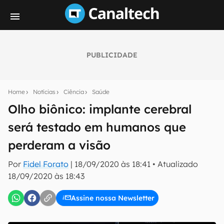
PUBLICIDADE
Seu resumo inteligente do mundo tech!
Assine a newsletter do Canaltech e receba
Home
Notícias
Ciência
Saúde
notícias e reviews sobre tecnologia em primeira
mão.
Olho biônico: implante cerebral
será testado em humanos que
E-mail
perderam a visão
Por
Fidel Forato
|
18/09/2020 às 18:41
•
Atualizado
inscreva-se
18/09/2020 às 18:43
Assine nossa Newsletter
Confirmo que li, aceito e concordo com os
Termos de
Uso e Política de Privacidade do Canaltech.