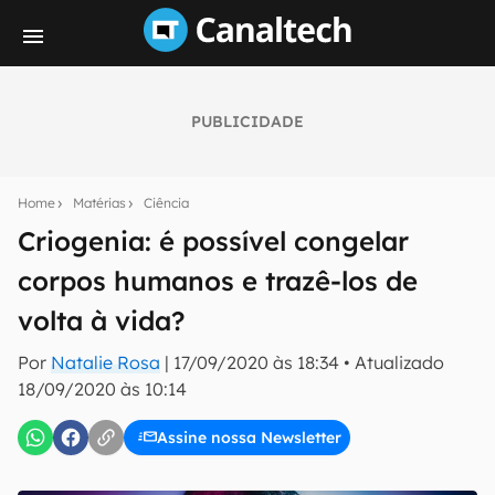
PUBLICIDADE
Seu resumo inteligente do mundo tech!
Assine a newsletter do Canaltech e receba
Home
Matérias
Ciência
notícias e reviews sobre tecnologia em primeira
mão.
Criogenia: é possível congelar
corpos humanos e trazê-los de
E-mail
volta à vida?
Por
Natalie Rosa
|
17/09/2020 às 18:34
•
Atualizado
inscreva-se
18/09/2020 às 10:14
Assine nossa Newsletter
Confirmo que li, aceito e concordo com os
Termos de
Uso e Política de Privacidade do Canaltech.