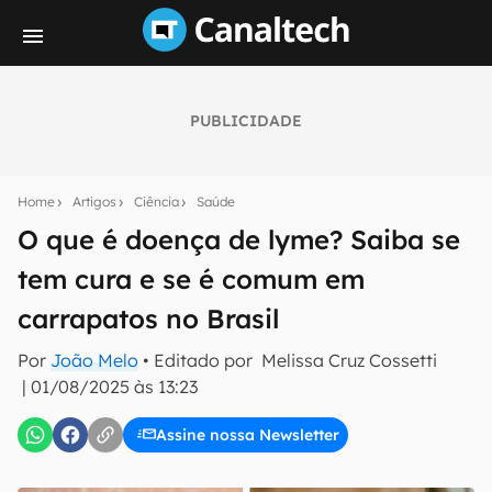
PUBLICIDADE
Seu resumo inteligente do mundo tech!
Assine a newsletter do Canaltech e receba
Home
Artigos
Ciência
Saúde
notícias e reviews sobre tecnologia em primeira
mão.
O que é doença de lyme? Saiba se
tem cura e se é comum em
E-mail
carrapatos no Brasil
Por
João Melo
• Editado por
Melissa Cruz Cossetti
inscreva-se
|
01/08/2025 às 13:23
Assine nossa Newsletter
Confirmo que li, aceito e concordo com os
Termos de
Uso e Política de Privacidade do Canaltech.