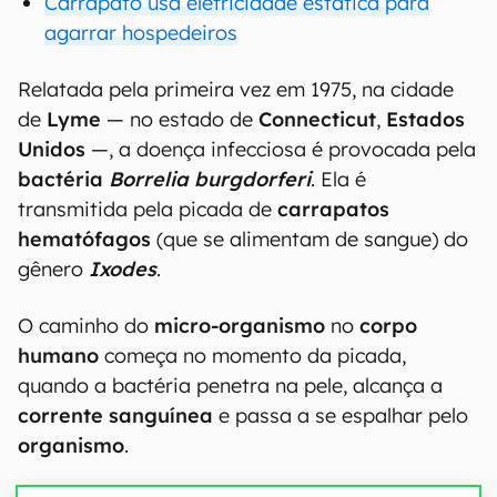
Carrapato usa eletricidade estática para
agarrar hospedeiros
Relatada pela primeira vez em 1975, na cidade
de
Lyme
— no estado de
Connecticut
,
Estados
Unidos
—, a doença infecciosa é provocada pela
bactéria
Borrelia burgdorferi
. Ela é
transmitida pela picada de
carrapatos
hematófagos
(que se alimentam de sangue) do
gênero
Ixodes
.
O caminho do
micro-organismo
no
corpo
humano
começa no momento da picada,
quando a bactéria penetra na pele, alcança a
corrente
sanguínea
e passa a se espalhar pelo
organismo
.