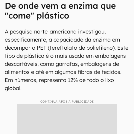
setores para alavancar esse processo de
reciclagem de ponta”, lembra Hal Alper,
professor de engenharia química da
universidade, em comunicado. “Por meio dessas
abordagens enzimáticas mais sustentáveis,
podemos começar a vislumbrar uma verdadeira
economia circular de plásticos”, aposta.
De onde vem a enzima que
"come" plástico
A pesquisa norte-americana investigou,
especificamente, a capacidade da enzima em
decompor o PET (tereftalato de polietileno). Este
tipo de plástico é o mais usado em embalagens
descartáveis, como garrafas, embalagens de