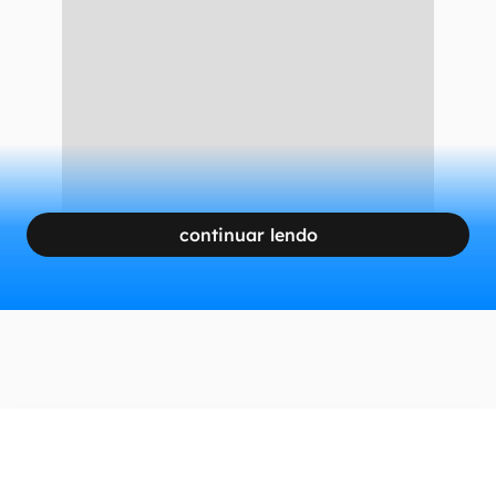
alimentos e até em algumas fibras de tecidos.
Em números, representa 12% de todo o lixo
global.
CONTINUA APÓS A PUBLICIDADE
continuar lendo