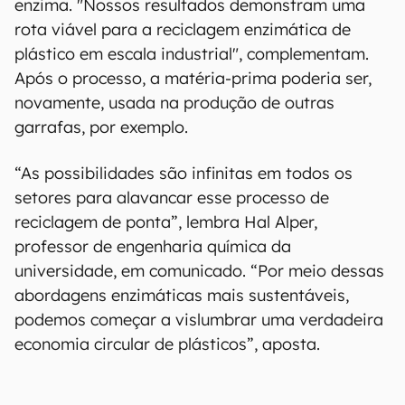
00:00
/
20:46
"Demonstramos um processo de reciclagem do
PET [um dos tipos mais comuns de plástico] em
circuito fechado usando a FAST-PETase",
explicam os autores sobre a eficácia da nova
enzima. "Nossos resultados demonstram uma
rota viável para a reciclagem enzimática de
plástico em escala industrial", complementam.
Após o processo, a matéria-prima poderia ser,
novamente, usada na produção de outras
garrafas, por exemplo.
“As possibilidades são infinitas em todos os