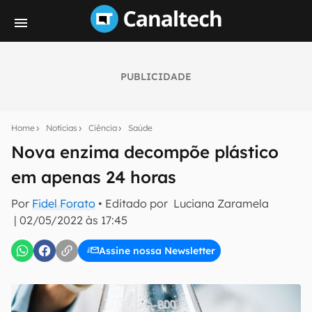
PUBLICIDADE
Seu resumo inteligente do mundo tech!
Assine a newsletter do Canaltech e receba
Home
Notícias
Ciência
Saúde
notícias e reviews sobre tecnologia em primeira
mão.
Nova enzima decompõe plástico
em apenas 24 horas
E-mail
Por
Fidel Forato
• Editado por
Luciana Zaramela
|
02/05/2022 às 17:45
inscreva-se
Assine nossa Newsletter
Confirmo que li, aceito e concordo com os
Termos de
Uso e Política de Privacidade do Canaltech.