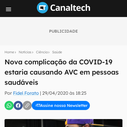
PUBLICIDADE
Seu resumo inteligente do mundo tech!
Assine a newsletter do Canaltech e receba
Home
Notícias
Ciência
Saúde
notícias e reviews sobre tecnologia em primeira
mão.
Nova complicação da COVID-19
estaria causando AVC em pessoas
E-mail
saudáveis
Por
Fidel Forato
|
29/04/2020 às 18:25
inscreva-se
Assine nossa Newsletter
Confirmo que li, aceito e concordo com os
Termos de
Uso e Política de Privacidade do Canaltech.