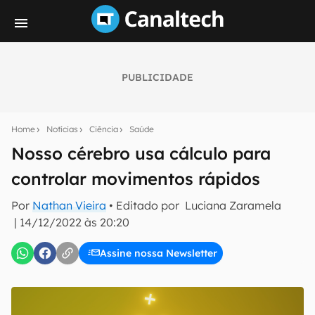
PUBLICIDADE
Seu resumo inteligente do mundo tech!
Assine a newsletter do Canaltech e receba
Home
Notícias
Ciência
Saúde
notícias e reviews sobre tecnologia em primeira
mão.
Nosso cérebro usa cálculo para
controlar movimentos rápidos
E-mail
Por
Nathan Vieira
• Editado por
Luciana Zaramela
|
14/12/2022 às 20:20
inscreva-se
Assine nossa Newsletter
Confirmo que li, aceito e concordo com os
Termos de
Uso e Política de Privacidade do Canaltech.