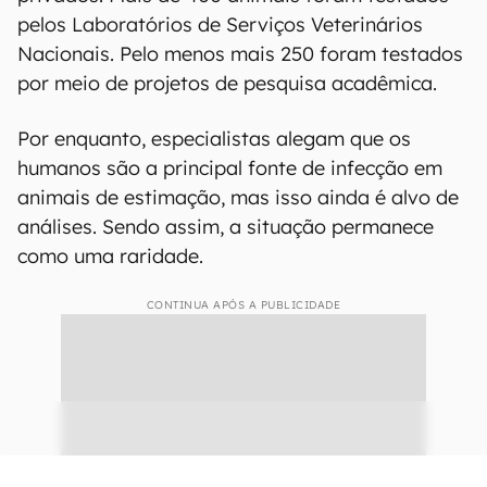
usam compostos reagentes diferentes daqueles
usados ​​para testes em seres humanos. O
Washington Animal Disease Diagnostic
Laboratory já testou cerca de 80 animais,
incluindo cães, gatos, furões, camelos e
tamanduás. Ao todo, cerca de 1.400 animais
foram testados por meio da National Animal
Health Laboratory Network ou de laboratórios
privados. Mais de 400 animais foram testados
pelos Laboratórios de Serviços Veterinários
Nacionais. Pelo menos mais 250 foram testados
por meio de projetos de pesquisa acadêmica.
Por enquanto, especialistas alegam que os
humanos são a principal fonte de infecção em
animais de estimação, mas isso ainda é alvo de
análises. Sendo assim, a situação permanece