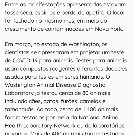
Em abril, uma tigresa-malaia do Zoológico do
Bronx, em Nova York foi o
primeiro animal a ser
registrado com COVID-19 nos Estados Unidos
. A
tigresa, chamada Nadia, tinha quatro anos de
idade e convivia com quatro tigres e três leões
africanos que também foram confirmados como
infectados. A contaminação aconteceu pela
presença de um funcionário do zoológico que
ainda não apresentava sintomas da doença.
Entre as manifestações apresentadas estavam
tosse seca, espirros e perda de apetite. O local
foi fechado no mesmo mês, em meio ao
crescimento de contaminações em Nova York.
Em março, no estado de Washington, os
cientistas se apressaram em projetar um teste
de COVID-19 para animais. Testes para animais