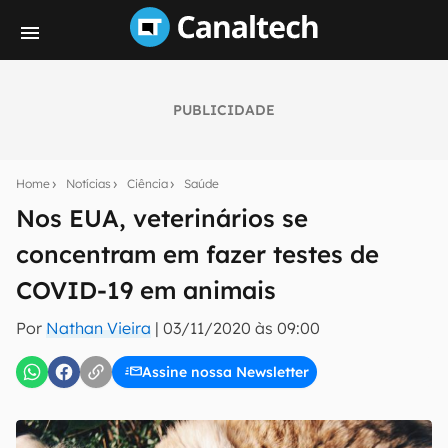
PUBLICIDADE
Seu resumo inteligente do mundo tech!
Assine a newsletter do Canaltech e receba
Home
Notícias
Ciência
Saúde
notícias e reviews sobre tecnologia em primeira
mão.
Nos EUA, veterinários se
concentram em fazer testes de
E-mail
COVID-19 em animais
Por
Nathan Vieira
|
03/11/2020 às 09:00
inscreva-se
Assine nossa Newsletter
Confirmo que li, aceito e concordo com os
Termos de
Uso e Política de Privacidade do Canaltech.