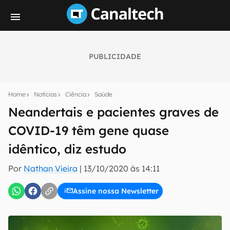
PUBLICIDADE
Seu resumo inteligente do mundo tech!
Assine a newsletter do Canaltech e receba
Home
Notícias
Ciência
Saúde
notícias e reviews sobre tecnologia em primeira
mão.
Neandertais e pacientes graves de
COVID-19 têm gene quase
E-mail
idêntico, diz estudo
Por
Nathan Vieira
|
13/10/2020 às 14:11
inscreva-se
Assine nossa Newsletter
Confirmo que li, aceito e concordo com os
Termos de
Uso e Política de Privacidade do Canaltech.