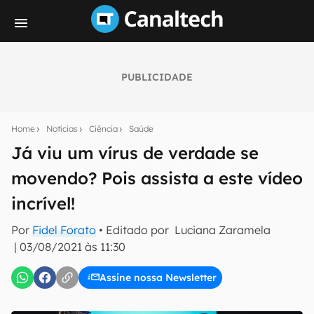
PUBLICIDADE
Seu resumo inteligente do mundo tech!
Assine a newsletter do Canaltech e receba
Home
Notícias
Ciência
Saúde
notícias e reviews sobre tecnologia em primeira
mão.
Já viu um vírus de verdade se
movendo? Pois assista a este vídeo
E-mail
incrível!
Por
Fidel Forato
• Editado por
Luciana Zaramela
inscreva-se
|
03/08/2021 às 11:30
Assine nossa Newsletter
Confirmo que li, aceito e concordo com os
Termos de
Uso e Política de Privacidade do Canaltech.