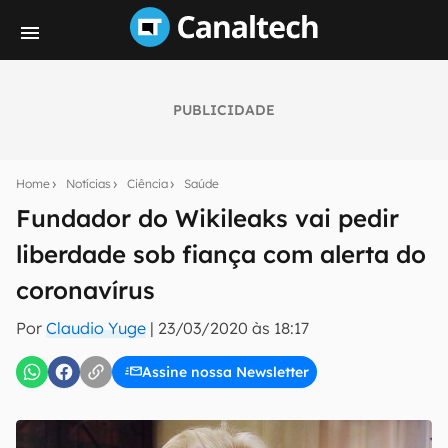
PUBLICIDADE
Seu resumo inteligente do mundo tech!
Assine a newsletter do Canaltech e receba
Home
Notícias
Ciência
Saúde
notícias e reviews sobre tecnologia em primeira
mão.
Fundador do Wikileaks vai pedir
liberdade sob fiança com alerta do
E-mail
coronavírus
Por
Claudio Yuge
|
23/03/2020 às 18:17
inscreva-se
Assine nossa Newsletter
Confirmo que li, aceito e concordo com os
Termos de
Uso e Política de Privacidade do Canaltech.