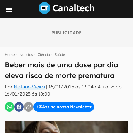
PUBLICIDADE
Seu resumo inteligente do mundo tech!
Assine a newsletter do Canaltech e receba
Home
Notícias
Ciência
Saúde
notícias e reviews sobre tecnologia em primeira
mão.
Beber mais de uma dose por dia
eleva risco de morte prematura
E-mail
Por
Nathan Vieira
|
16/01/2025 às 13:04
•
Atualizado
16/01/2025 às 18:00
inscreva-se
Assine nossa Newsletter
Confirmo que li, aceito e concordo com os
Termos de
Uso e Política de Privacidade do Canaltech.