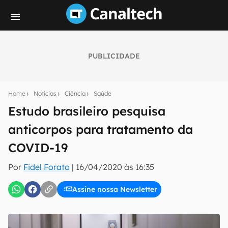
PUBLICIDADE
Seu resumo inteligente do mundo tech!
Assine a newsletter do Canaltech e receba
Home
Notícias
Ciência
Saúde
notícias e reviews sobre tecnologia em primeira
mão.
Estudo brasileiro pesquisa
anticorpos para tratamento da
E-mail
COVID-19
Por
Fidel Forato
|
16/04/2020 às 16:35
inscreva-se
Assine nossa Newsletter
Confirmo que li, aceito e concordo com os
Termos de
Uso e Política de Privacidade do Canaltech.