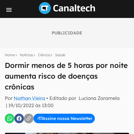
PUBLICIDADE
Seu resumo inteligente do mundo tech!
Assine a newsletter do Canaltech e receba
Home
Notícias
Ciência
Saúde
notícias e reviews sobre tecnologia em primeira
mão.
Dormir menos de 5 horas por noite
aumenta risco de doenças
E-mail
crônicas
Por
Nathan Vieira
• Editado por
Luciana Zaramela
inscreva-se
|
19/10/2022 às 13:00
Assine nossa Newsletter
Confirmo que li, aceito e concordo com os
Termos de
Uso e Política de Privacidade do Canaltech.