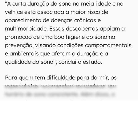
“A curta duração do sono na meia-idade e na
velhice está associada a maior risco de
aparecimento de doenças crônicas e
multimorbidade. Essas descobertas apoiam a
promoção de uma boa higiene do sono na
prevenção, visando condições comportamentais
e ambientais que afetam a duração e a
qualidade do sono”, conclui o estudo.
Para quem tem dificuldade para dormir, os
especialistas recomendam estabelecer um
horário de sono consistente. Além disso, o
quarto deve ser escuro, silencioso e livre ou
animais de estimação que possam interferir no
sono. Outra dica é evitar cafeína, álcool e
refeições pesadas antes de dormir.