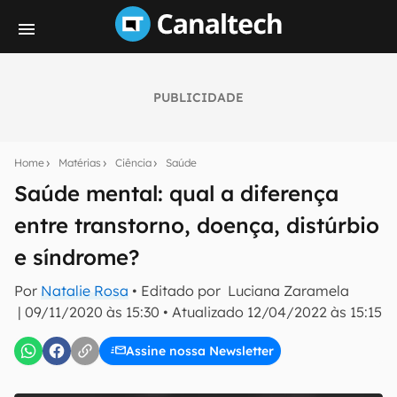
PUBLICIDADE
Seu resumo inteligente do mundo tech!
Assine a newsletter do Canaltech e receba
Home
Matérias
Ciência
Saúde
notícias e reviews sobre tecnologia em primeira
mão.
Saúde mental: qual a diferença
entre transtorno, doença, distúrbio
E-mail
e síndrome?
Por
Natalie Rosa
• Editado por
Luciana Zaramela
inscreva-se
|
09/11/2020 às 15:30
•
Atualizado
12/04/2022 às 15:15
Assine nossa Newsletter
Confirmo que li, aceito e concordo com os
Termos de
Uso e Política de Privacidade do Canaltech.