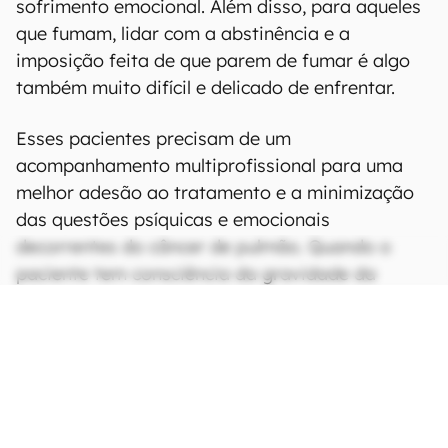
sofrimento emocional. Além disso, para aqueles
que fumam, lidar com a abstinência e a
imposição feita de que parem de fumar é algo
também muito difícil e delicado de enfrentar.
Esses pacientes precisam de um
acompanhamento multiprofissional para uma
melhor adesão ao tratamento e a minimização
das questões psíquicas e emocionais
decorrentes do câncer de pulmão. Quando o
paciente tem consciência da gravidade da
doença, os sentimentos de angústia, medo e
insegurança se intensificam, aumentando
também o nível de estresse.
CONTINUA APÓS A PUBLICIDADE