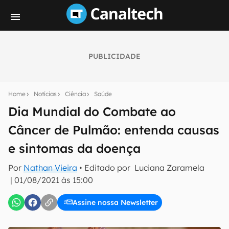
PUBLICIDADE
Seu resumo inteligente do mundo tech!
Assine a newsletter do Canaltech e receba
Home
Notícias
Ciência
Saúde
notícias e reviews sobre tecnologia em primeira
mão.
Dia Mundial do Combate ao
Câncer de Pulmão: entenda causas
E-mail
e sintomas da doença
Por
Nathan Vieira
• Editado por
Luciana Zaramela
inscreva-se
|
01/08/2021 às 15:00
Assine nossa Newsletter
Confirmo que li, aceito e concordo com os
Termos de
Uso e Política de Privacidade do Canaltech.