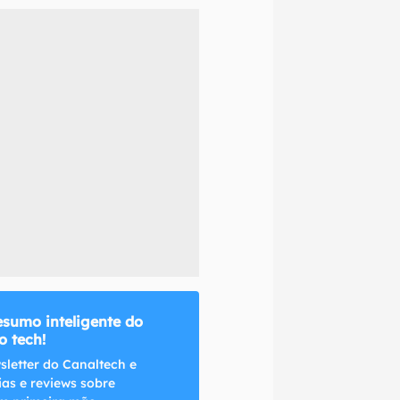
naltech.
esumo inteligente do
 tech!
sletter do Canaltech e
ias e reviews sobre