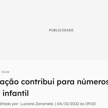
PUBLICIDADE
umo inteligente do mundo tech!
Saúde
tter do Canaltech e receba notícias e reviews sobre tecnologia 
ação contribui para números
infantil
ditado por
Luciana Zaramela
|
04/10/2022 às 09:00