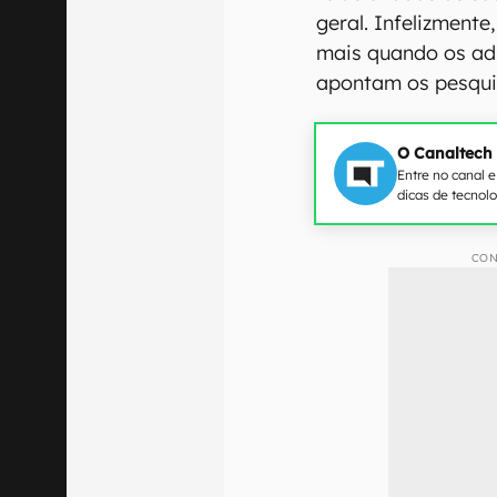
geral. Infelizment
mais quando os adu
apontam os pesqui
O Canaltech
Entre no canal 
dicas de tecnol
CON