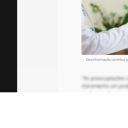
Desinformação contribui p
“As preocupações 
claramente um pode
vacinar a si mesmo 
preocupações injus
de saúde pública”,
sobre vacinação inf