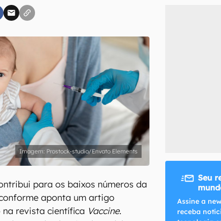
inscreva-se
li, aceito e concordo com os
Termos de Uso e Política de Privacidade do Ca
Prostock-studio/Envato Elements
Seu r
ontribui para os baixos números da
mundo
, conforme aponta um artigo
Assine a new
 na revista científica
Vaccine
.
receba notíc