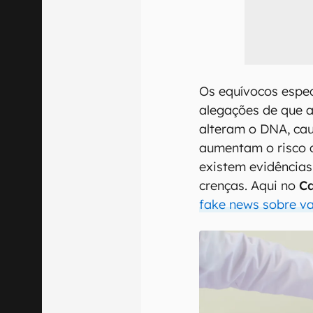
Os equívocos espec
alegações de que a
alteram o DNA, ca
aumentam o risco d
existem evidências
crenças. Aqui no
C
fake news sobre va