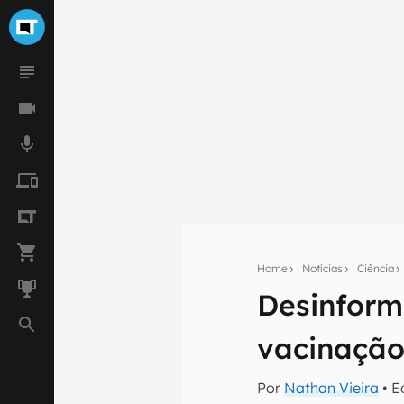
Seu res
Home
Notícias
Ciência
Assine a newsle
Desinform
mão.
vacinação 
E-mail
Por
Nathan Vieira
• E