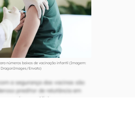
ara números baixos de vacinação infantil (Imagem:
DragonImages/Envato)
com a segurança das vacinas são
roso preditor de relutância em
e as crianças. Aliviar essas
tificadas deve ser uma prioridade
 concluem os autores do estudo
antil.