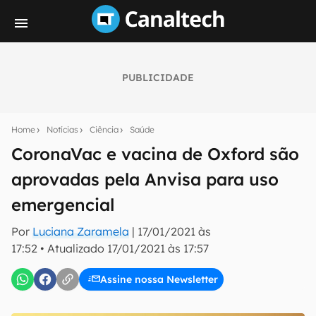
PUBLICIDADE
Seu resumo inteligente do mundo tech!
Assine a newsletter do Canaltech e receba
Home
Notícias
Ciência
Saúde
notícias e reviews sobre tecnologia em primeira
mão.
CoronaVac e vacina de Oxford são
aprovadas pela Anvisa para uso
E-mail
emergencial
Por
Luciana Zaramela
|
17/01/2021 às
inscreva-se
17:52
•
Atualizado
17/01/2021 às 17:57
Assine nossa Newsletter
Confirmo que li, aceito e concordo com os
Termos de
Uso e Política de Privacidade do Canaltech.