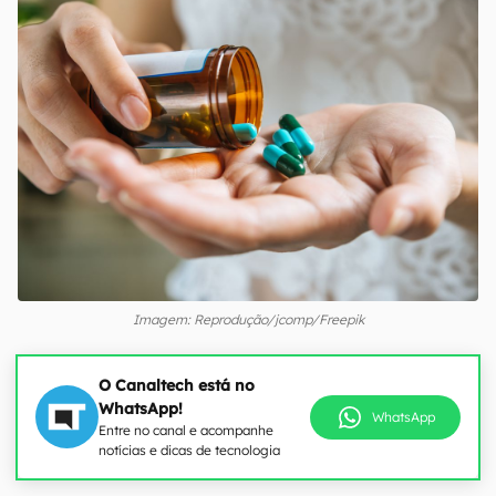
Imagem: Reprodução/jcomp/Freepik
O Canaltech está no
WhatsApp!
WhatsApp
Entre no canal e acompanhe
notícias e dicas de tecnologia