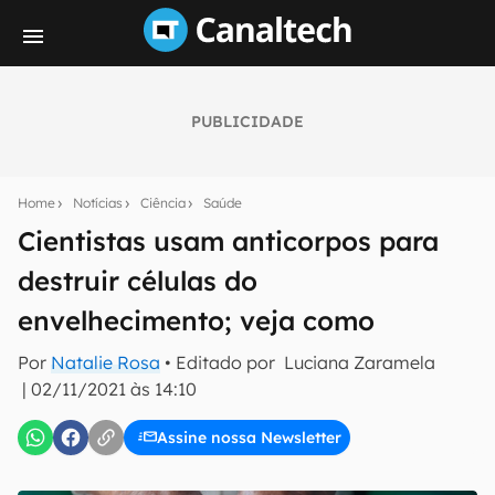
PUBLICIDADE
Seu resumo inteligente do mundo tech!
Assine a newsletter do Canaltech e receba
Home
Notícias
Ciência
Saúde
notícias e reviews sobre tecnologia em primeira
mão.
Cientistas usam anticorpos para
destruir células do
E-mail
envelhecimento; veja como
Por
Natalie Rosa
• Editado por
Luciana Zaramela
inscreva-se
|
02/11/2021 às 14:10
Assine nossa Newsletter
Confirmo que li, aceito e concordo com os
Termos de
Uso e Política de Privacidade do Canaltech.