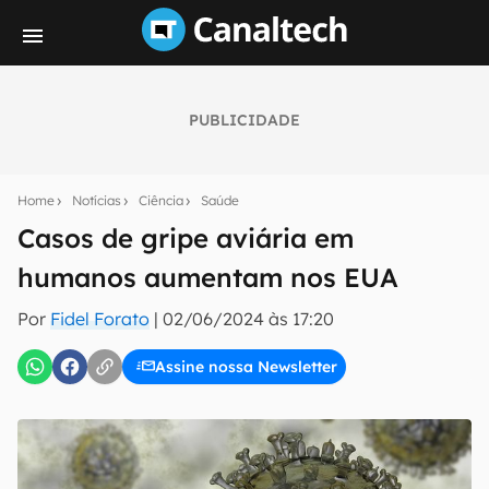
PUBLICIDADE
Seu resumo inteligente do mundo tech!
Assine a newsletter do Canaltech e receba
Home
Notícias
Ciência
Saúde
notícias e reviews sobre tecnologia em primeira
mão.
Casos de gripe aviária em
humanos aumentam nos EUA
E-mail
Por
Fidel Forato
|
02/06/2024 às 17:20
Assine nossa Newsletter
inscreva-se
Confirmo que li, aceito e concordo com os
Termos de
Uso e Política de Privacidade do Canaltech.