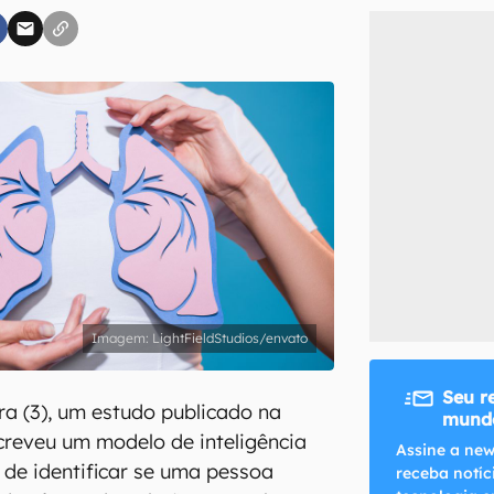
inscreva-se
li, aceito e concordo com os
Termos de Uso e Política de Privacidade do Ca
LightFieldStudios/envato
Seu r
ra (3), um estudo publicado na
mundo
reveu um modelo de inteligência
Assine a new
az de identificar se uma pessoa
receba notíc