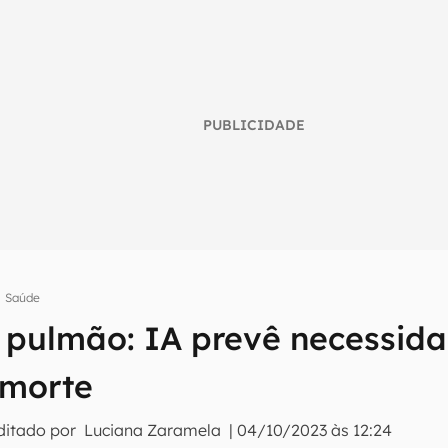
PUBLICIDADE
Saúde
 pulmão: IA prevê necessid
umo inteligente do mundo tech!
tter do Canaltech e receba notícias e reviews sobre tecnologia 
 morte
ditado por
Luciana Zaramela
|
04/10/2023 às 12:24