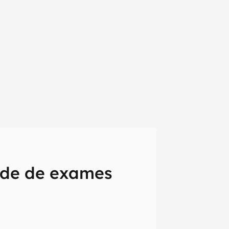
ade de exames
em primeira