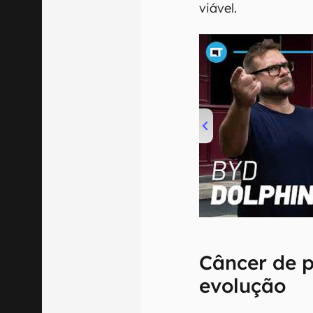
viável.
00:00
/
04:07
Câncer de p
evolução