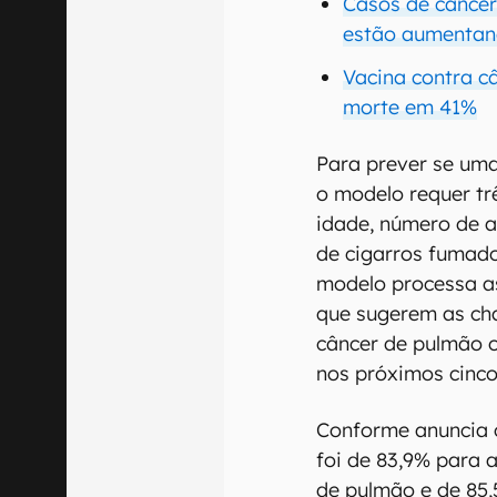
Casos de cânce
estão aumenta
Vacina contra c
morte em 41%
Para prever se um
o modelo requer t
idade, número de 
de cigarros fumado
modelo processa as
que sugerem as ch
câncer de pulmão 
nos próximos cinco
Conforme anuncia o
foi de 83,9% para 
de pulmão e de 85,