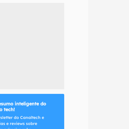
naltech.
esumo inteligente do
 tech!
sletter do Canaltech e
ias e reviews sobre