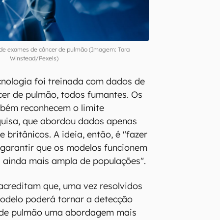
 de exames de câncer de pulmão (Imagem: Tara
Winstead/Pexels)
cnologia foi treinada com dados de
cer de pulmão, todos fumantes. Os
bém reconhecem o limite
quisa, que abordou dados apenas
 britânicos. A ideia, então, é "fazer
 garantir que os modelos funcionem
ainda mais ampla de populações".
acreditam que, uma vez resolvidos
modelo poderá tornar a detecção
r de pulmão uma abordagem mais