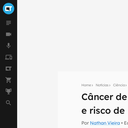
Home
Notícias
Ciência
Câncer de
Seu res
Assine a newsle
e risco de
mão.
Por
Nathan Vieira
• E
E-mail