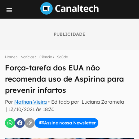
PUBLICIDADE
Seu resumo inteligente do mundo tech!
Assine a newsletter do Canaltech e receba
Home
Notícias
Ciência
Saúde
notícias e reviews sobre tecnologia em primeira
mão.
Força-tarefa dos EUA não
recomenda uso de Aspirina para
E-mail
prevenir infartos
Por
Nathan Vieira
• Editado por
Luciana Zaramela
inscreva-se
|
13/10/2021 às 18:30
Assine nossa Newsletter
Confirmo que li, aceito e concordo com os
Termos de
Uso e Política de Privacidade do Canaltech.