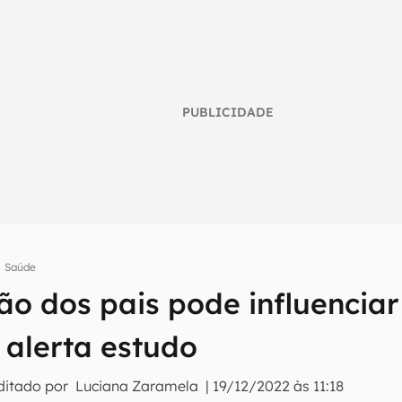
PUBLICIDADE
Saúde
umo inteligente do mundo tech!
ão dos pais pode influencia
tter do Canaltech e receba notícias e reviews sobre tecnologia 
, alerta estudo
ditado por
Luciana Zaramela
|
19/12/2022 às 11:18