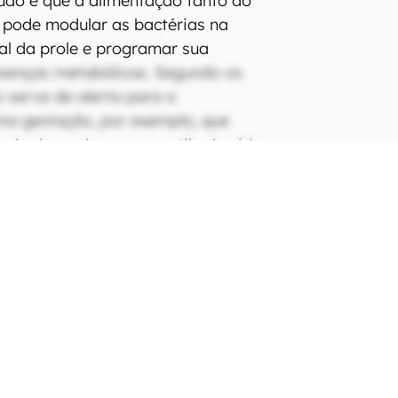
udo é que a alimentação tanto do
 pode modular as bactérias na
nal da prole e programar sua
doenças metabólicas. Segundo os
o serve de alerta para o
ma gestação, por exemplo, que
ado de mudanças no estilo de vida,
scos de obesidade no filho.