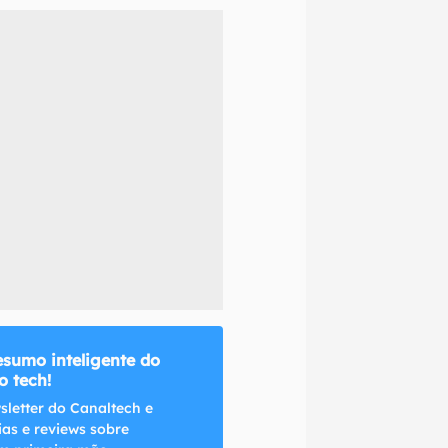
naltech.
esumo inteligente do
 tech!
sletter do Canaltech e
ias e reviews sobre