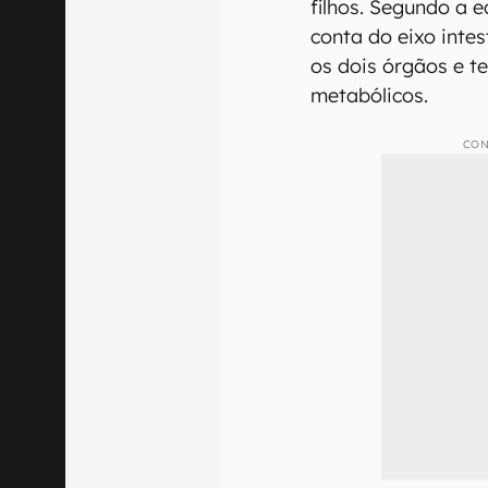
filhos. Segundo a 
conta do eixo inte
os dois órgãos e t
metabólicos.
CON