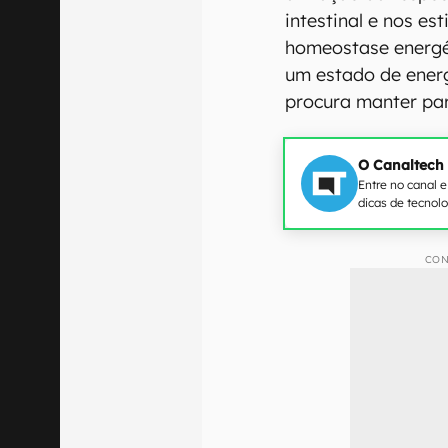
intestinal e nos es
homeostase energé
um estado de ener
procura manter pa
O Canaltech
Entre no canal 
dicas de tecnol
CON