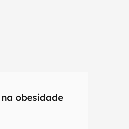
r na obesidade
em primeira