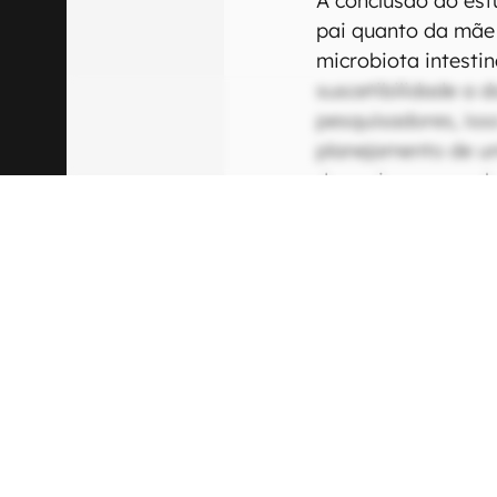
A conclusão do est
pai quanto da mãe
microbiota intesti
suscetibilidade a 
pesquisadores, iss
planejamento de u
deve vir acompanh
para diminuir os ri