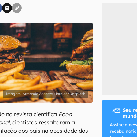
inscreva-se
li, aceito e concordo com os
Termos de Uso e Política de Privacidade do Ca
Armando Ascorve Morales/Unsplash
Seu r
o na revista científica
Food
mundo
onal
, cientistas ressaltaram a
Assine a new
entação dos pais na obesidade dos
receba notíc