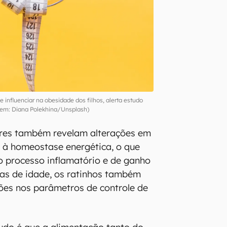
 influenciar na obesidade dos filhos, alerta estudo
em: Diana Polekhina/Unsplash)
ores também revelam alterações em
 à homeostase energética, o que
 processo inflamatório e de ganho
as de idade, os ratinhos também
ões nos parâmetros de controle de