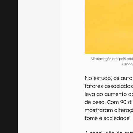
Alimentação dos pais pode
(Imag
No estudo, os aut
fatores associados
leva ao aumento do
de peso. Com 90 di
mostraram alteraç
fome e saciedade.