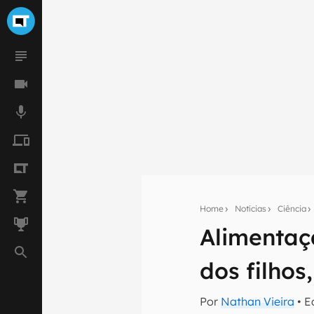
Home
Notícias
Ciência
Seu res
Alimentaç
Assine a newsle
mão.
dos filhos
E-mail
Por
Nathan Vieira
• E