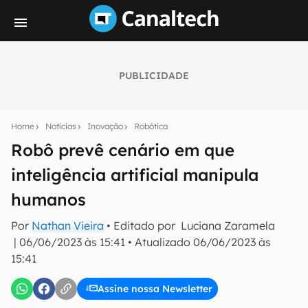
PUBLICIDADE
Seu resumo inteligente do mundo tech!
Assine a newsletter do Canaltech e receba
Home
Notícias
Inovação
Robótica
notícias e reviews sobre tecnologia em primeira
mão.
Robô prevê cenário em que
inteligência artificial manipula
E-mail
humanos
Por
Nathan Vieira
• Editado por
Luciana Zaramela
inscreva-se
|
06/06/2023 às 15:41
•
Atualizado
06/06/2023 às
15:41
Confirmo que li, aceito e concordo com os
Termos de
Uso e Política de Privacidade do Canaltech.
Assine nossa Newsletter