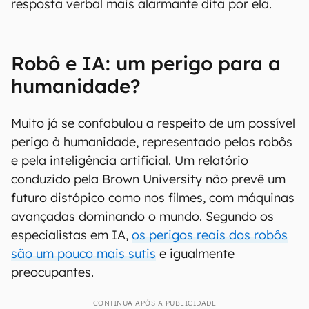
Para esse experimento específico, a tecnologia
usou o ChatGPT, da OpenAI. Não foi a primeira
vez que o robô foi equipado com inteligência
artificial, uma vez que, no ano passado, Ameca
havia sido emparelhada com o GPT-3, o grande
modelo de linguagem que sustenta as versões
anteriores do ChatGPT. Entretanto, foi a
resposta verbal mais alarmante dita por ela.
Robô e IA: um perigo para a
humanidade?
Muito já se confabulou a respeito de um possível
perigo à humanidade, representado pelos robôs