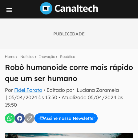
PUBLICIDADE
Seu resumo inteligente do mundo tech!
Assine a newsletter do Canaltech e receba
Home
Notícias
Inovação
Robótica
notícias e reviews sobre tecnologia em primeira
mão.
Robô humanoide corre mais rápido
que um ser humano
E-mail
Por
Fidel Forato
• Editado por
Luciana Zaramela
|
05/04/2024 às 15:50
•
Atualizado
05/04/2024 às
15:50
inscreva-se
Assine nossa Newsletter
Confirmo que li, aceito e concordo com os
Termos de
Uso e Política de Privacidade do Canaltech.