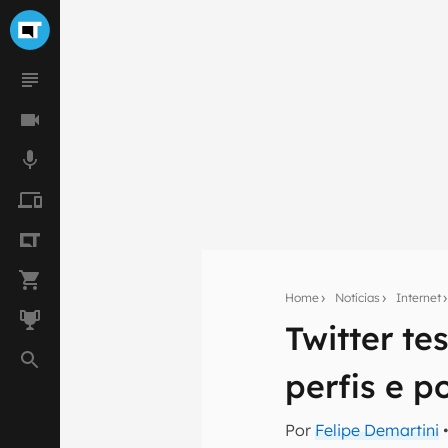
Home
Notícias
Internet
Twitter t
Seu res
perfis e 
Assine a newsle
mão.
Por
Felipe Demartini
•
E-mail