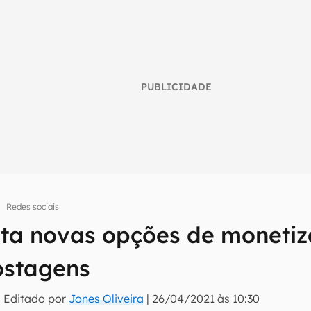
PUBLICIDADE
Redes sociais
esta novas opções de moneti
umo inteligente do mundo tech!
postagens
tter do Canaltech e receba notícias e reviews sobre tecnologia 
 Editado por
Jones Oliveira
|
26/04/2021 às 10:30