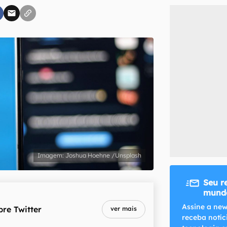
inscreva-se
li, aceito e concordo com os
Termos de Uso e Política de Privacidade do Ca
Joshua Hoehne /Unsplash
Seu r
mundo
Assine a new
bre
Twitter
ver mais
receba notíc