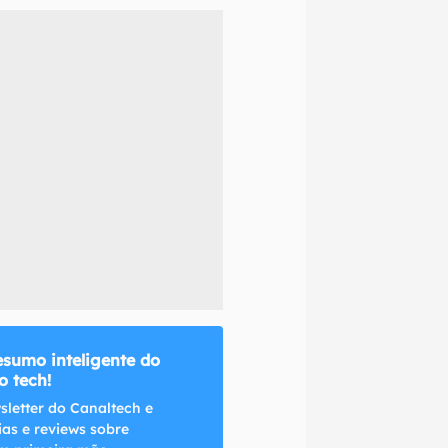
naltech.
esumo inteligente do
 tech!
sletter do Canaltech e
ias e reviews sobre