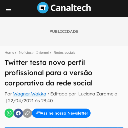
PUBLICIDADE
Seu resumo inteligente do mundo tech!
Assine a newsletter do Canaltech e receba
Home
Notícias
Internet
Redes sociais
notícias e reviews sobre tecnologia em primeira
mão.
Twitter testa novo perfil
profissional para a versão
E-mail
corporativa da rede social
Por
Wagner Wakka
• Editado por
Luciana Zaramela
inscreva-se
|
22/04/2021 às 23:40
Assine nossa Newsletter
Confirmo que li, aceito e concordo com os
Termos de
Uso e Política de Privacidade do Canaltech.