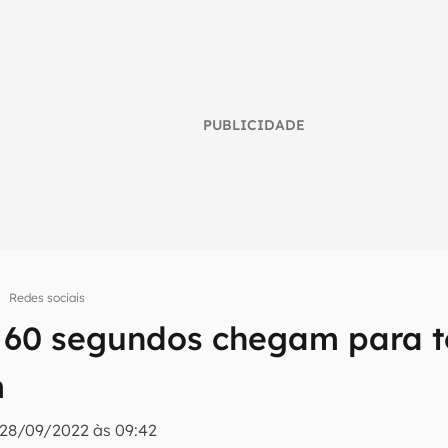
PUBLICIDADE
Redes sociais
e 60 segundos chegam para 
umo inteligente do mundo tech!
m
tter do Canaltech e receba notícias e reviews sobre tecnologia 
28/09/2022 às 09:42