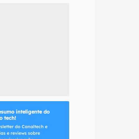
naltech.
esumo inteligente do
 tech!
sletter do Canaltech e
ias e reviews sobre