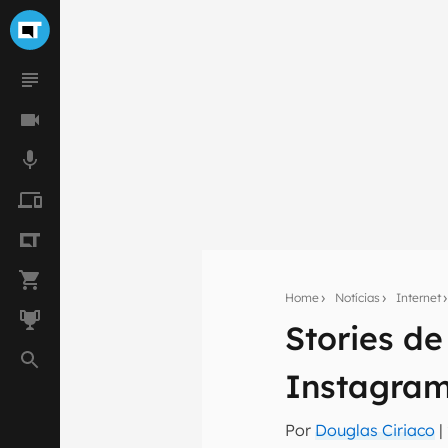
Home
Notícias
Internet
Stories d
Seu res
Instagra
Assine a newsle
mão.
Por
Douglas Ciriaco
|