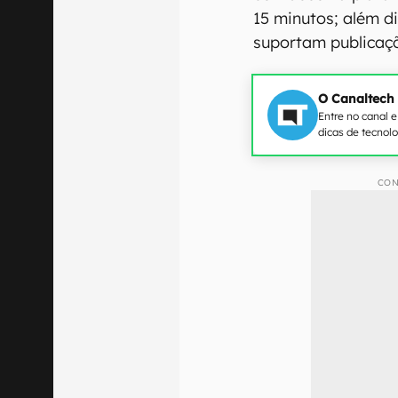
15 minutos; além d
suportam publicaç
O Canaltech
Entre no canal 
dicas de tecnol
CON