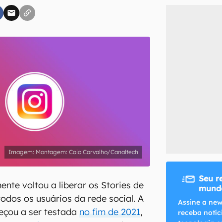
inscreva-se
li, aceito e concordo com os
Termos de Uso e Política de Privacidade do Ca
Montagem: Caio Carvalho/Canaltech
Seu r
nte voltou a liberar os Stories de
mundo
odos os usuários da rede social. A
Assine a new
eçou a ser testada
no fim de 2021
,
receba notíc