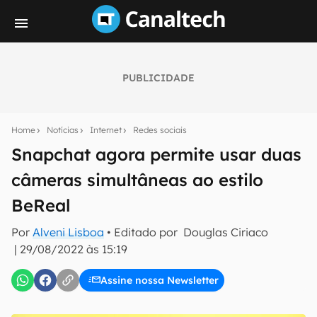
PUBLICIDADE
Seu resumo inteligente do mundo tech!
Assine a newsletter do Canaltech e receba
Home
Notícias
Internet
Redes sociais
notícias e reviews sobre tecnologia em primeira
mão.
Snapchat agora permite usar duas
câmeras simultâneas ao estilo
E-mail
BeReal
Por
Alveni Lisboa
• Editado por
Douglas Ciriaco
inscreva-se
|
29/08/2022 às 15:19
Assine nossa Newsletter
Confirmo que li, aceito e concordo com os
Termos de
Uso e Política de Privacidade do Canaltech.