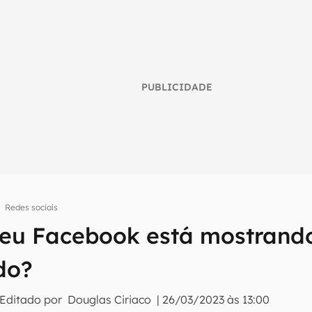
PUBLICIDADE
Redes sociais
eu Facebook está mostrando
umo inteligente do mundo tech!
do?
tter do Canaltech e receba notícias e reviews sobre tecnologia 
 Editado por
Douglas Ciriaco
|
26/03/2023 às 13:00