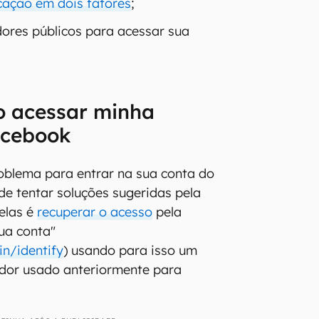
cação em dois fatores
;
ores públicos para acessar sua
o acessar minha
acebook
oblema para entrar na sua conta do
e tentar soluções sugeridas pela
elas é
recuperar o acesso
pela
ua conta"
n/identify
) usando para isso um
ador usado anteriormente para