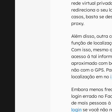
rede virtual privad
redireciona o seu l
casos, basta se de
proxy.
Além disso, outra 
função de localizaç
Com isso, mesmo q
acesso á tal infor
aproximado com ba
não com o GPS. Par
localização em no
Embora menos freq
login errado no Fa
de mais pessoas à
login
se você não r