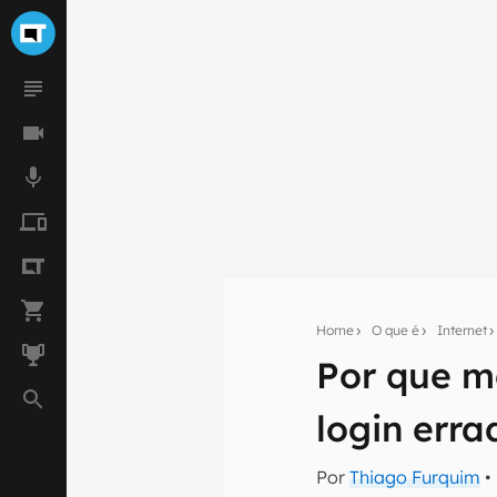
Home
O que é
Internet
Por que m
Seu res
login erra
Assine a newsle
mão.
Por
Thiago Furquim
•