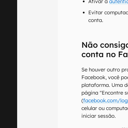
Ativar a
autenti
Evitar computad
conta.
Não consig
conta no F
Se houver outro pr
Facebook, você pod
plataforma. Uma d
página "Encontre s
(
facebook.com/logi
celular ou comput
iniciar sessão.