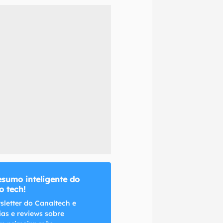
naltech.
esumo inteligente do
 tech!
sletter do Canaltech e
ias e reviews sobre