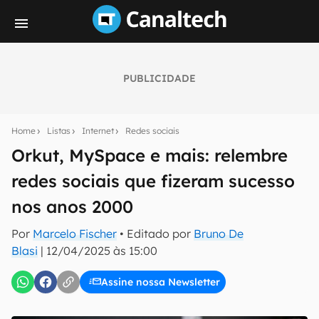
PUBLICIDADE
Seu resumo inteligente do mundo tech!
Assine a newsletter do Canaltech e receba
Home
Listas
Internet
Redes sociais
notícias e reviews sobre tecnologia em primeira
mão.
Orkut, MySpace e mais: relembre
redes sociais que fizeram sucesso
E-mail
nos anos 2000
Por
Marcelo Fischer
• Editado por
Bruno De
inscreva-se
Blasi
|
12/04/2025 às 15:00
Assine nossa Newsletter
Confirmo que li, aceito e concordo com os
Termos de
Uso e Política de Privacidade do Canaltech.