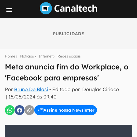
PUBLICIDADE
Seu resumo inteligente do mundo tech!
Assine a newsletter do Canaltech e receba
Home
Notícias
Internet
Redes sociais
notícias e reviews sobre tecnologia em primeira
mão.
Meta anuncia fim do Workplace, o
'Facebook para empresas'
E-mail
Por
Bruno De Blasi
• Editado por
Douglas Ciriaco
|
15/05/2024 às 09:40
inscreva-se
Assine nossa Newsletter
Confirmo que li, aceito e concordo com os
Termos de
Uso e Política de Privacidade do Canaltech.