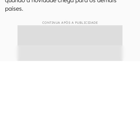
Meta AI é o assistente virtual inteligente da Meta (Imagem:
Divulgação/Meta)
A empresa revela que a tecnologia está em fase
Beta e, neste momento, disponível apenas nos
Estados Unidos. Ainda não há previsão de
quando a novidade chega para os demais
países.
CONTINUA APÓS A PUBLICIDADE