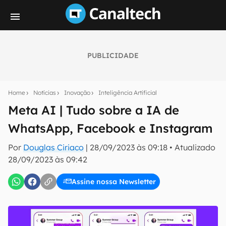
PUBLICIDADE
Seu resumo inteligente do mundo tech!
Assine a newsletter do Canaltech e receba
Home
Notícias
Inovação
Inteligência Artificial
notícias e reviews sobre tecnologia em primeira
mão.
Meta AI | Tudo sobre a IA de
WhatsApp, Facebook e Instagram
E-mail
Por
Douglas Ciriaco
|
28/09/2023 às 09:18
•
Atualizado
28/09/2023 às 09:42
inscreva-se
Assine nossa Newsletter
Confirmo que li, aceito e concordo com os
Termos de
Uso e Política de Privacidade do Canaltech.