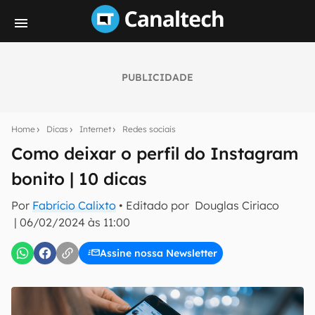
PUBLICIDADE
Seu resumo inteligente do mundo tech!
Assine a newsletter do Canaltech e receba
Home
Dicas
Internet
Redes sociais
notícias e reviews sobre tecnologia em primeira
mão.
Como deixar o perfil do Instagram
bonito | 10 dicas
E-mail
Por
Fabrício Calixto
• Editado por
Douglas Ciriaco
|
06/02/2024 às 11:00
inscreva-se
Assine nossa Newsletter
Confirmo que li, aceito e concordo com os
Termos de
Uso e Política de Privacidade do Canaltech.