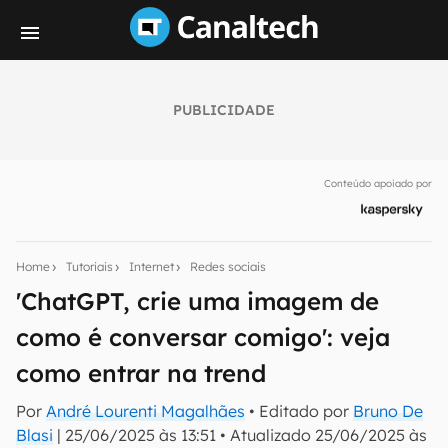
PUBLICIDADE
Seu resumo inteligente do mundo tech!
Assine a newsletter do Canaltech e receba
Conteúdo apoiado por
notícias e reviews sobre tecnologia em primeira
mão.
E-mail
Home
Tutoriais
Internet
Redes sociais
'ChatGPT, crie uma imagem de
como é conversar comigo': veja
inscreva-se
como entrar na trend
Confirmo que li, aceito e concordo com os
Termos de
Por
André Lourenti Magalhães
• Editado por
Bruno De
Uso e Política de Privacidade do Canaltech.
Blasi
|
25/06/2025 às 13:51
•
Atualizado
25/06/2025 às