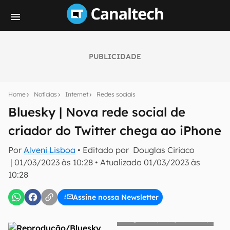
PUBLICIDADE
Seu resumo inteligente do mundo tech!
Assine a newsletter do Canaltech e receba
Home
Notícias
Internet
Redes sociais
notícias e reviews sobre tecnologia em primeira
mão.
Bluesky | Nova rede social de
criador do Twitter chega ao iPhone
E-mail
Por
Alveni Lisboa
• Editado por
Douglas Ciriaco
|
01/03/2023 às 10:28
•
Atualizado
01/03/2023 às
10:28
inscreva-se
Assine nossa Newsletter
Confirmo que li, aceito e concordo com os
Termos de
Uso e Política de Privacidade do Canaltech.
Reprodução/Bluesky