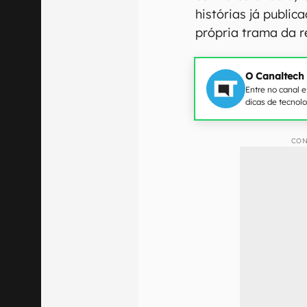
histórias já public
própria trama da r
O Canaltech
Entre no canal 
dicas de tecnol
CON