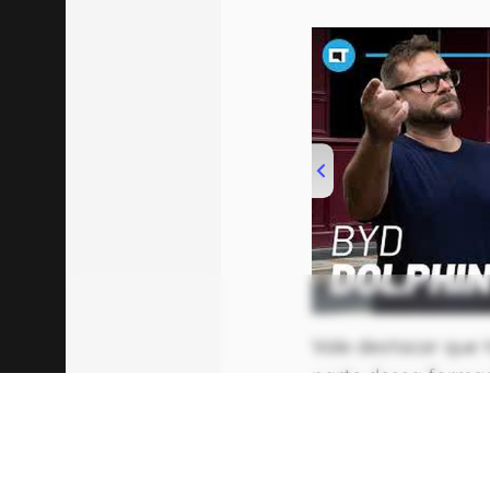
00:00
/
04:07
Vale destacar que 
parte dessa forma
então, não é como 
forte” sem a pres
coisa mudou e, atua