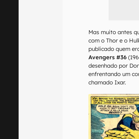
Mas muito antes qu
com o Thor e o Hulk
publicado quem era
Avengers #36
(196
desenhado por Don
enfrentando um co
chamado Ixar.