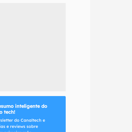
naltech.
esumo inteligente do
 tech!
sletter do Canaltech e
ias e reviews sobre