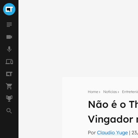
Home
Notícias
Entreten
Seu res
Não é o T
Assine a newsle
mão.
Vingador 
E-mail
Por
Claudio Yuge
|
23