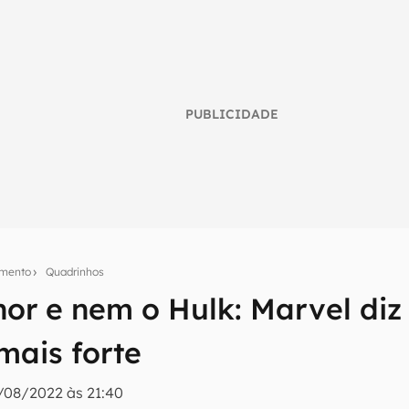
PUBLICIDADE
imento
Quadrinhos
umo inteligente do mundo tech!
hor e nem o Hulk: Marvel diz
tter do Canaltech e receba notícias e reviews sobre tecnologia 
mais forte
/08/2022 às 21:40