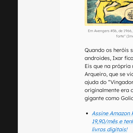
Em Avengers #36, de 1966, 
forte" (I
Quando os heróis s
androides, Ixar fic
Eis que na própria
Arqueiro, que se v
ajuda do “Vingador
originalmente era
gigante como Golia
Assine Amazon K
19,90/mês e ten
livros digitais!