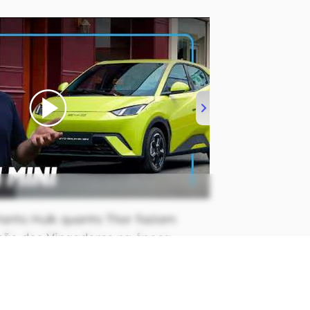
tanto Hulk quanto Thor faziam
ção dos Vingadores na época —
se o Golias fosse o “Vingador mais
ença de ambos. Tudo bem que muita
lmente, talvez essa história