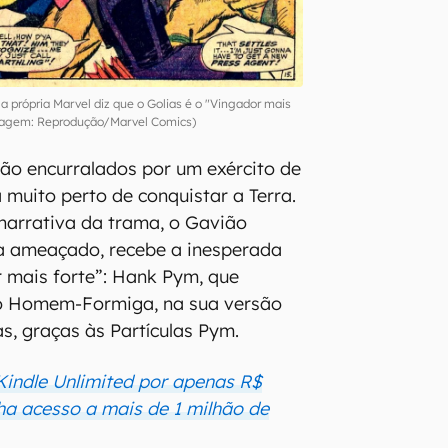
a própria Marvel diz que o Golias é o "Vingador mais
magem: Reprodução/Marvel Comics)
ão encurralados por um exército de
a muito perto de conquistar a Terra.
 narrativa da trama, o Gavião
ia ameaçado, recebe a inesperada
 mais forte”: Hank Pym, que
 o Homem-Formiga, na sua versão
s, graças às Partículas Pym.
indle Unlimited por apenas R$
ha acesso a mais de 1 milhão de