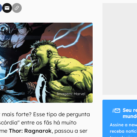
inscreva-se
li, aceito e concordo com os
Termos de Uso e Política de Privacidade do Ca
Marvel
Seu r
mais forte? Esse tipo de pergunta
mundo
scórdia" entre os fãs há muito
Assine a new
ilme
Thor: Ragnarok
, passou a ser
receba notíc