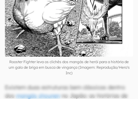
Rooster Fighter leva os clichês dos mangás de herói para a história de
um galo de briga em busca de vingança (Imagem: Reprodução/Hero's
Inc)
Existem duas estruturas bem clássicas dentro
dos
mangás shounen
no Japão: as histórias de
heróis (como
One Piece
e
Dragon Ball
) e
aquelas que são releituras de esportes ou jogos,
como o próprio
Pokémon
e
Beyblade
, por
exemplo. E, no meio desses dois extremos,
temos o curioso
Rooster Fighter
.