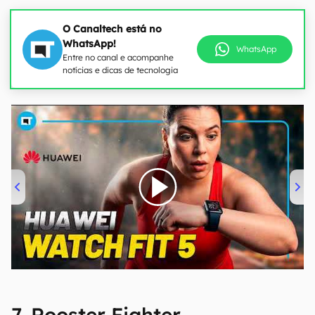
O Canaltech está no
WhatsApp!
WhatsApp
Entre no canal e acompanhe
notícias e dicas de tecnologia
00:00
/
04:51
7. Rooster Fighter