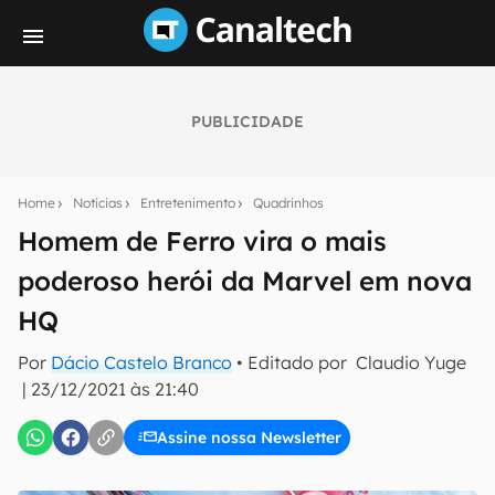
PUBLICIDADE
Seu resumo inteligente do mundo tech!
Assine a newsletter do Canaltech e receba
Home
Notícias
Entretenimento
Quadrinhos
notícias e reviews sobre tecnologia em primeira
mão.
Homem de Ferro vira o mais
poderoso herói da Marvel em nova
E-mail
HQ
Por
Dácio Castelo Branco
• Editado por
Claudio Yuge
inscreva-se
|
23/12/2021 às 21:40
Assine nossa Newsletter
Confirmo que li, aceito e concordo com os
Termos de
Uso e Política de Privacidade do Canaltech.