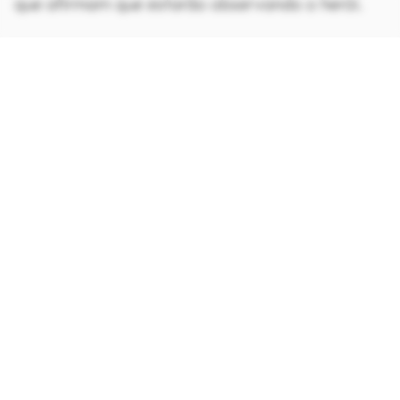
que afirmam que estarão observando o herói.
CONTINUA APÓS A PUBLICIDADE
continuar lendo